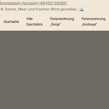
Emmelsbüll-Horsbüll
(+49)1627392601
☀️ Sonne, Meer und frischen Wind genießen…🌊
Villa
Ferienwohnung
Ferienwohnung
Startseite
Deichblick
„Fenja“
„Andreas“